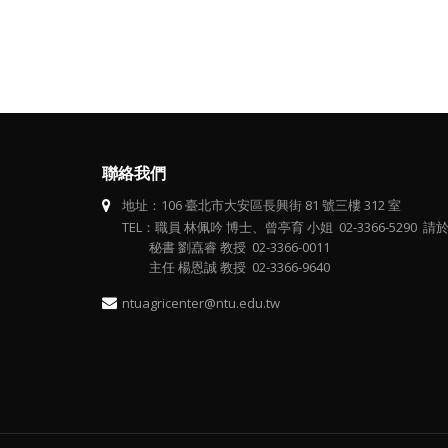
聯絡我們
地址：106 臺北市大安區長興街 81 號三樓 312 室
TEL：職員 林佩吟 博士、曾亭育 小姐 02-3366-5290 請於 
秘書 劉嚞睿 教授 02-3366-0011
主任 楊恩誠 教授 02-3366-9640
ntuagricenter@ntu.edu.tw