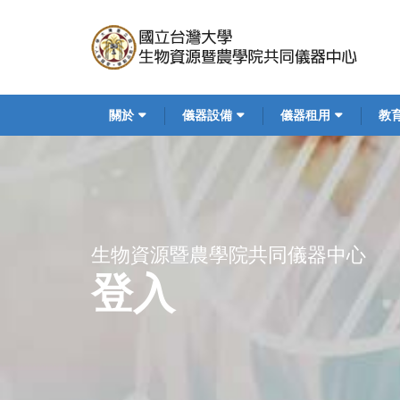
移
至
主
內
容
Main
關於
儀器設備
儀器租用
教
navigation
生物資源暨農學院共同儀器中心
登入