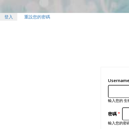
Primary
登入
(作
重設您的密碼
用
tabs
中
頁
籤)
Usernam
輸入您的 
密碼
輸入您的密