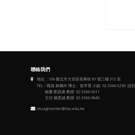
聯絡我們
地址：106 臺北市大安區長興街 81 號三樓 312 室
TEL：職員 林佩吟 博士、曾亭育 小姐 02-3366-5290 請於 
秘書 劉嚞睿 教授 02-3366-0011
主任 楊恩誠 教授 02-3366-9640
ntuagricenter@ntu.edu.tw