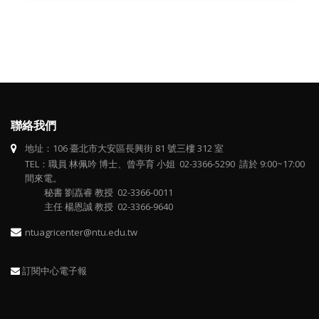
聯絡我們
地址：106 臺北市大安區長興街 81 號三樓 312 室
TEL：職員 林佩吟 博士、曾亭育 小姐 02-3366-5290 請於 9:00~17:00
間來電。
秘書 劉嚞睿 教授 02-3366-0011
主任 楊恩誠 教授 02-3366-9640
ntuagricenter@ntu.edu.tw
訂閱中心電子報