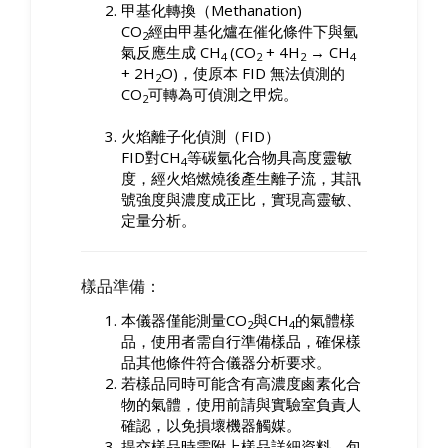
甲基化轉換（Methanation)
CO
經由甲基化爐在催化條件下與氫
2
氣反應生成 CH
(CO
+ 4H
→ CH
4
2
2
4
+ 2H
O)，使原本 FID 無法偵測的
2
CO
可轉為可偵測之甲烷。
2
火焰離子化偵測（FID）
FID對CH
等碳氫化合物具高度靈敏
4
度，經火焰燃燒後產生離子流，其訊
號強度與濃度成正比，實現高靈敏、
定量分析。
樣品準備：
本儀器僅能測量CO
與CH
的氣體樣
2
4
品，使用者需自行準備樣品，確保樣
品其他條件符合儀器分析要求。
若樣品同時可能含有高濃度鹵素化合
物的氣體，使用前請與實驗室負責人
確認，以免損壞機器觸媒。
提交樣品時需附上樣品詳細資料，包