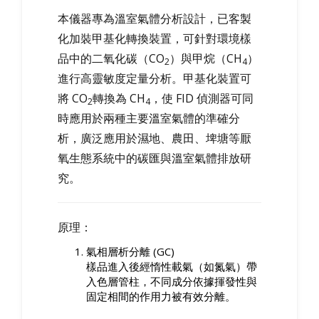
本儀器專為溫室氣體分析設計，已客製
化加裝甲基化轉換裝置，可針對環境樣
品中的二氧化碳（CO
）與甲烷（CH
）
2
4
進行高靈敏度定量分析。甲基化裝置可
將 CO
轉換為 CH
，使 FID 偵測器可同
2
4
時應用於兩種主要溫室氣體的準確分
析，廣泛應用於濕地、農田、埤塘等厭
氧生態系統中的碳匯與溫室氣體排放研
究。
原理：
氣相層析分離 (GC)
樣品進入後經惰性載氣（如氮氣）帶
入色層管柱，不同成分依據揮發性與
固定相間的作用力被有效分離。