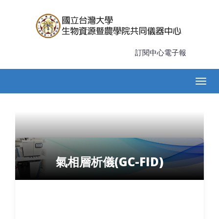
移
至
主
內
容
訂閱中心電子報
Main
Togg
navigation
navig
氣相層析儀(GC-FID)