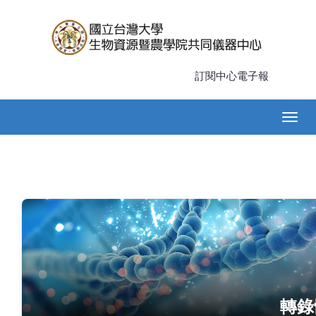
移
至
主
內
容
訂閱中心電子報
Main
Togg
navigation
navig
轉錄