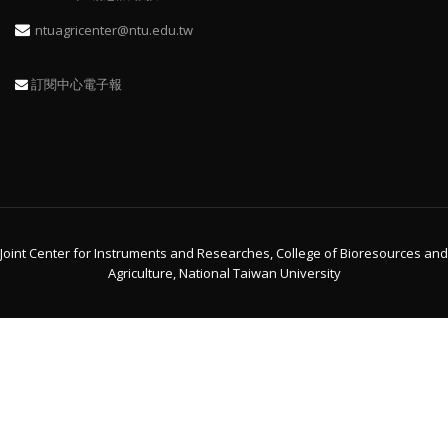
ntuagricenter@ntu.edu.tw
訂閱中心電子報
Joint Center for Instruments and Researches, College of Bioresources and
Agriculture, National Taiwan University