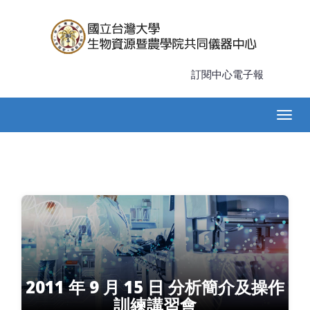
移
至
主
內
容
訂閱中心電子報
Main
Togg
navigation
navig
2011 年 9 月 15 日 分析簡介及操作
訓練講習會