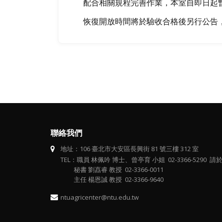
配合相關規程完善作業，本室自即日起
恢復開放時間將於驗收合格後另行公告，感
聯絡我們
地址：106 臺北市大安區長興街 81 號三樓 312 室
TEL：職員 林佩吟 博士、曾亭育 小姐 02-3366-5290 請於 
秘書 劉嚞睿 教授 02-3366-0011
主任 楊恩誠 教授 02-3366-9640
ntuagricenter@ntu.edu.tw