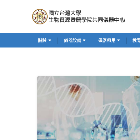
移
至
主
內
容
Main
關於
儀器設備
儀器租用
教
navigation