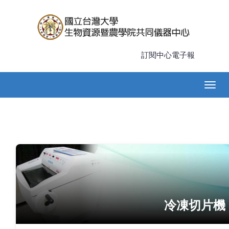
移
至
主
內
容
訂閱中心電子報
Main
Togg
navigation
navig
冷凍切片機