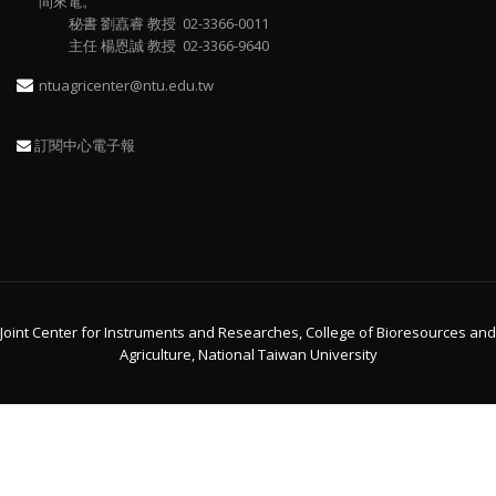
間來電。
秘書 劉嚞睿 教授 02-3366-0011
主任 楊恩誠 教授 02-3366-9640
ntuagricenter@ntu.edu.tw
訂閱中心電子報
Joint Center for Instruments and Researches, College of Bioresources and
Agriculture, National Taiwan University