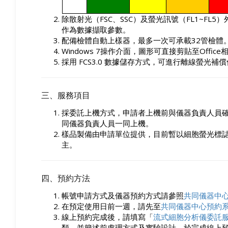
除散射光（
FSC
、
SSC
）及螢光訊號（
FL1~FL5
）
作為數據擷取參數。
配備檢體自動上樣器，最多一次可承載
32
管檢體
Windows
7
操作介面，圖形可直接剪貼至
Office
採用
FCS3.0
數據儲存方式，可進行離線螢光補償
三、服務項目
採委託上機方式，申請者上機前與儀器負責人員
同儀器負責人員一同上機。
樣品製備由申請單位提供，目前暫以細胞螢光標
主。
四、預約方法
帳號申請方式及儀器預約方式請參照
共同儀器中
在預定使用日前一週，請先至
共同儀器中心預約
線上預約完成後，請填寫「
流式細胞分析儀委託
類，並簡述前處理方式及實驗設計，於完成線上