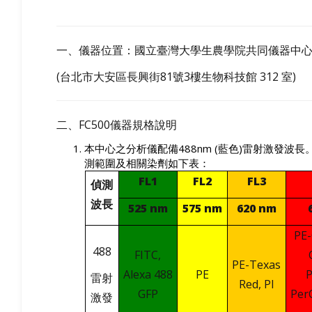
一、儀器位置：國立臺灣大學生農學院共同儀器中
(
台北市大安區長興街
81
號
3
樓生物科技館
312
室
)
二、
FC500
儀器規格說明
本中心之分析儀配備
488nm (
藍色
)
雷射激發波長
測範圍及相關染劑如下表：
FL1
FL2
FL3
偵測
波長
525 nm
575 nm
620 nm
PE-
488
FITC,
PE-Texas
Alexa 488
PE
雷射
Red, PI
GFP
Per
激發