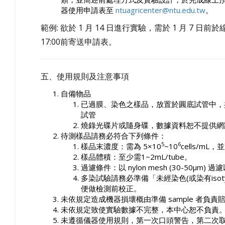
器使用申請表至
ntuagricenter@ntu.edu.tw
。
範例
:
欲於
1
月
14
日進行實驗，需於
1
月
7
日前於
17:00
前寄送申請表。
五、使用規則及注意事項
自備物品
已過膜、染色之樣品，放置於圓底試管中，
試管
燒錄光碟片或隨身碟，數據資料恕不提供網
待測樣品請務必符合下列條件：
5
6
樣品末濃度：需為
5×10
~10
cells/mL
，並
樣品體積：至少需
1~2mL/tube
。
過濾條件：以
nylon mesh (30-50μm)
過濾
多染試驗請務必準備「未經染色
(
或染有
iso
便做檢測前校正。
未依規定造成機器損壞概由準備
sample
者負責
未依規定致使實驗數據不完整，本中心恕不負責
未遵循儀器使用規則，第一次口頭警告，第二次