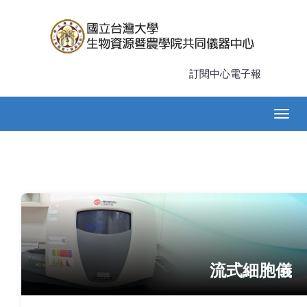
移
至
主
內
容
訂閱中心電子報
Main
Togg
navigation
navig
流式細胞儀