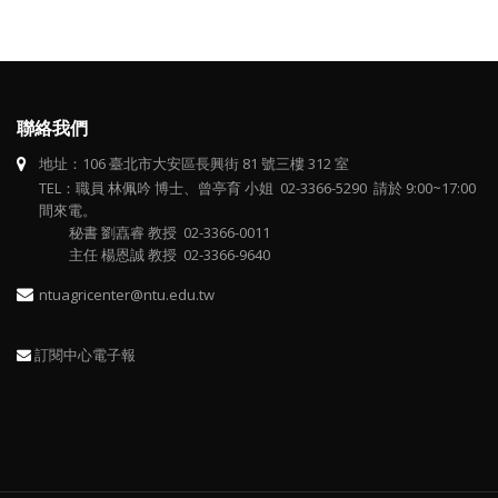
聯絡我們
地址：106 臺北市大安區長興街 81 號三樓 312 室
TEL：職員 林佩吟 博士、曾亭育 小姐 02-3366-5290 請於 9:00~17:00
間來電。
秘書 劉嚞睿 教授 02-3366-0011
主任 楊恩誠 教授 02-3366-9640
ntuagricenter@ntu.edu.tw
訂閱中心電子報