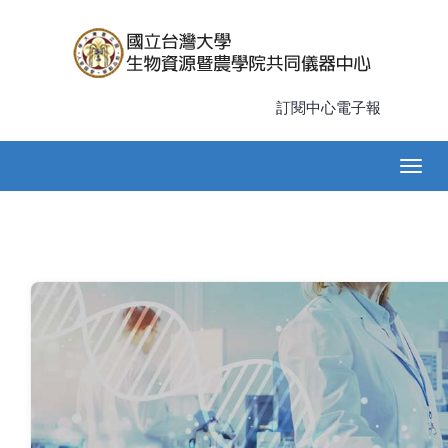
移
至
主
內
容
訂閱中心電子報
Main
Togg
navigation
navig