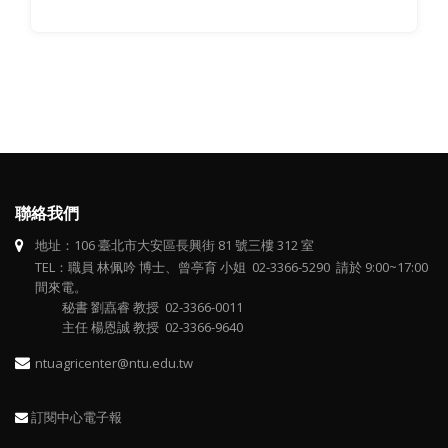
聯絡我們
地址：106 臺北市大安區長興街 81 號三樓 312 室
TEL：職員 林佩吟 博士、曾亭育 小姐 02-3366-5290 請於 9:00~17:00
間來電。
秘書 劉嚞睿 教授 02-3366-0011
主任 楊恩誠 教授 02-3366-9640
ntuagricenter@ntu.edu.tw
訂閱中心電子報