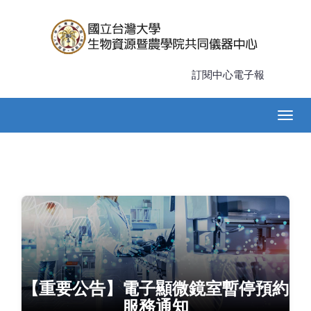
移
至
主
內
容
訂閱中心電子報
Main
Togg
navigation
navig
【重要公告】電子顯微鏡室暫停預約
服務通知